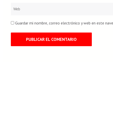
Textil. Historia 1
37 min
Textil. Historia 2
Guardar mi nombre, correo electrónico y web en este nav
40 min
Textil. Historia 3
40 min
Textil. Historia 4
35 min
Textil. Historia 5
37 min
Textil. Historia 6
15 min