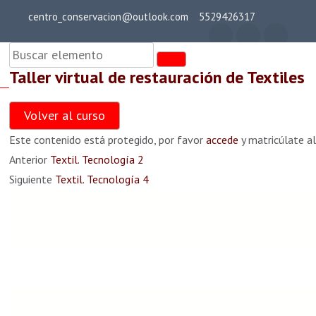
Saltar
centro_conservacion@outlook.com
5529426317
al
Teoría general
contenido
(presiona
Taller virtual de restauración de Textiles
la
cent
Taller virtual de
tecla
Textil.Teoría general
Volver al curso
restauración de
Intro)
24 min
Este contenido está protegido, por favor
accede
y matricúlate al
Textiles
Anterior
Textil. Tecnología 2
Textil.Teoría general 1
Siguiente
Textil. Tecnología 4
35 min
Textil. Teoría general 2
36 min
Textil. Teoría general 3
38 min
Textil. Teoría general 4