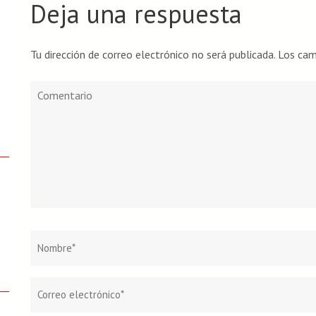
Deja una respuesta
19 min
Textil. Teoría general 5
Tu dirección de correo electrónico no será publicada.
Los cam
12 min
Comentario
Teoría específica
Textil. Teoría específica
46 min
Nombre
*
Historia