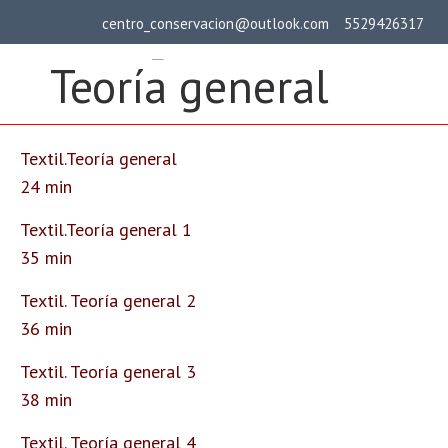
Saltar
centro_conservacion@outlook.com
5529426317
al
Teoría general
contenido
cur
(presiona
la
tecla
Textil.Teoría general
Taller virtual de r
Intro)
24 min
Textil.Teoría general 1
35 min
Textil. Teoría general 2
36 min
Textil. Teoría general 3
38 min
Textil. Teoría general 4