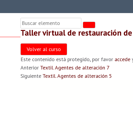
sos centroConservacion
Taller virtual de restauración de
estauración de Textiles
Volver al curso
Este contenido está protegido, por favor
accede
y
Anterior
Textil. Agentes de alteración 7
Siguiente
Textil. Agentes de alteración 5