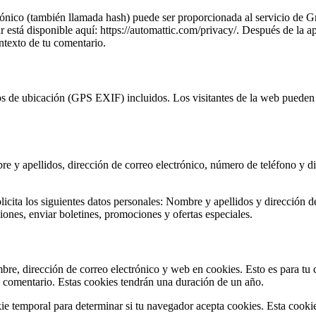
rónico (también llamada hash) puede ser proporcionada al servicio de G
ar está disponible aquí: https://automattic.com/privacy/. Después de la a
ontexto de tu comentario.
tos de ubicación (GPS EXIF) incluidos. Los visitantes de la web pueden
bre y apellidos, dirección de correo electrónico, número de teléfono y d
icita los siguientes datos personales: Nombre y apellidos y dirección d
pciones, enviar boletines, promociones y ofertas especiales.
mbre, dirección de correo electrónico y web en cookies. Esto es para t
o comentario. Estas cookies tendrán una duración de un año.
okie temporal para determinar si tu navegador acepta cookies. Esta cooki