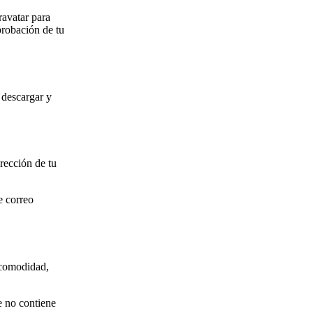
ravatar para
probación de tu
 descargar y
irección de tu
e correo
u comodidad,
e no contiene