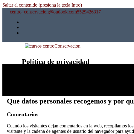
Saltar al contenido (presiona la tecla Intro)
centro_conservacion@outlook.com
5529426317
cursos centroConservacion
Política de privacidad
Quiénes somos
La dirección de nuestra web es: http://cursos.centroconservacion.c
Qué datos personales recogemos y por qu
Comentarios
Cuando los visitantes dejan comentarios en la web, recopilamos los 
visitante y la cadena de agentes de usuario del navegador para ayud