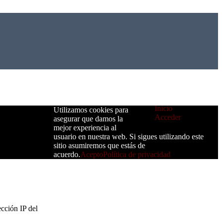
Inicio
Utilizamos cookies para
Acceder
asegurar que damos la
mejor experiencia al
usuario en nuestra web. Si sigues utilizando este
sitio asumiremos que estás de
acuerdo.
Acepto
Política de privacidad
ección IP del