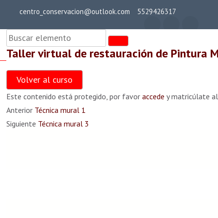
Saltar
centro_conservacion@outlook.com
5529426317
al
Teoría general
contenido
(presiona
Taller virtual de restauración de Pintura 
la
cent
Taller virtual de
tecla
Teoría general 0
Volver al curso
restauración de
Intro)
25 min
Este contenido está protegido, por favor
accede
y matricúlate al
Pintura Mural
Anterior
Técnica mural 1
Teoría general 1
Siguiente
Técnica mural 3
35 min
Teoría general 2
36 min
4 comentarios
Teoría general 3
38 min
margarita murillo
Teoría general 4
animas
dice: