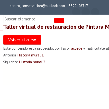
Saltar
centro_conservacion@outlook.com
5529426317
al
Teoría general
contenido
(presiona
Taller virtual de restauración de Pintura 
la
cent
Taller virtual de
tecla
Teoría general 0
Volver al curso
restauración de
Intro)
25 min
Este contenido está protegido, por favor
accede
y matricúlate al
Pintura Mural
Anterior
Historia mural 1
Teoría general 1
Siguiente
Historia mural 3
35 min
Teoría general 2
36 min
4 comentarios
Teoría general 3
38 min
margarita murillo
Teoría general 4
animas
dice: