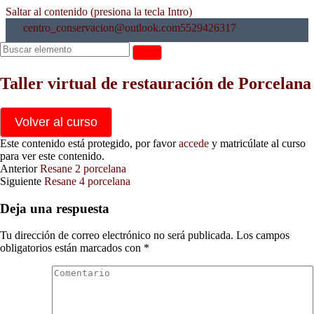
Saltar al contenido (presiona la tecla Intro)
centro_conservacion@outlook.com
5529426317
Teoría general
Taller virtual de restauración de Porcelana
Teoría general porcelana
33 min
Volver al curso
cursos centroConservacion
Este contenido está protegido, por favor
accede
y matricúlate al curso
Teoría particular
Inicio
para ver este contenido.
Acceder
Anterior
Resane 2 porcelana
Siguiente
Resane 4 porcelana
Taller virtual de
Teoría particular porcelana
Deja una respuesta
restauración de
40 min
Porcelana
Teoría particular 1 porcelana
Tu dirección de correo electrónico no será publicada.
Los campos
40 min
obligatorios están marcados con
*
Teoría particular 2 porcelana
2 comentarios
09 min
Evolución de la