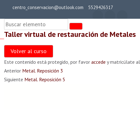
Saltar
centro_conservacion@outlook.com
5529426317
al
Teoría general
contenido
(presiona
Taller virtual de restauración de Metales
la
cent
Taller virtual de
tecla
Metal. Teoría general 0
Volver al curso
restauración de
Intro)
24 min
Este contenido está protegido, por favor
accede
y matricúlate al
Metales
Anterior
Metal. Reposición 3
Metal. Teoría general 1
Siguiente
Metal. Reposición 5
35 min
Metal. Teoría general 2
36 min
7 comentarios
Metal. Teoría general 3
38 min
MARIA
dice:
Metal. Teoría general 4